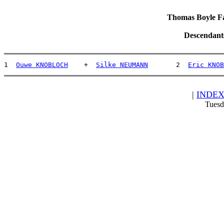
Thomas Boyle Fam
Descendant
1  
Ouwe KNOBLOCH
    +  
Silke NEUMANN
       2  
Eric KNOB
|
INDE
Tuesd