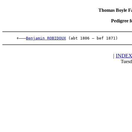
Thomas Boyle Fam
Pedigree 
      +———
Benjamin ROBIDOUX
 (abt 1806 – bef 1871)      
|
INDE
Tuesd