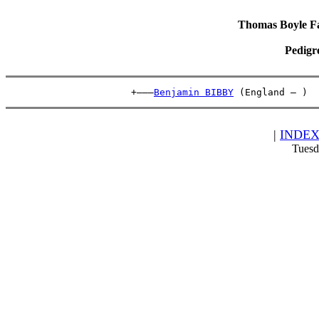
Thomas Boyle Fam
Pedigr
                      +———
Benjamin BIBBY
 (England – )  
|
INDE
Tuesd