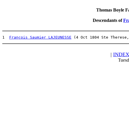
Thomas Boyle Fam
Descendants of
Fr
1  
François Saumier LAJEUNESSE
 (4 Oct 1804 Ste Therese,
|
INDE
Tuesd