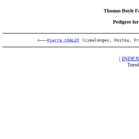
Thomas Boyle Fam
Pedigree fo
              +———
Pierre CHALUT
 (Limalonges, Poitou, Fr
|
INDE
Tuesd